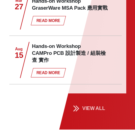
Mar
Hands-on Workshop
27
GraserWare MSA Pack 應用實戰
READ MORE
Hands-on Workshop
Aug
CAMPro PCB 設計製造 / 組裝檢
15
查 實作
READ MORE
VIEW ALL