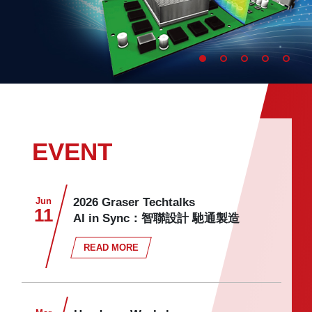
EVENT
Jun
2026 Graser Techtalks
11
AI in Sync：智聯設計 馳通製造
READ MORE