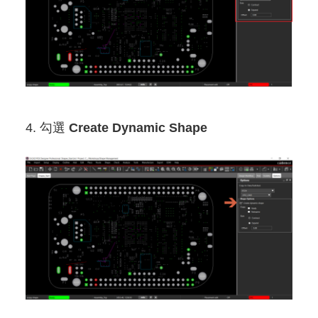
4. 勾選
Create Dynamic Shape