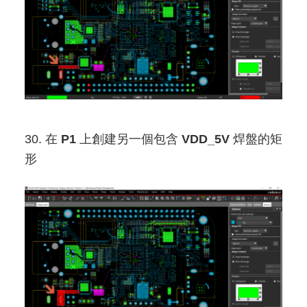
30. 在
P1
上創建另一個包含
VDD_5V
焊盤的矩
形