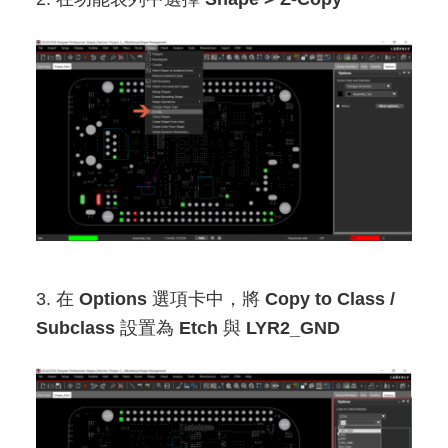
3. 在
Options
選項卡中，將
Copy to Class /
Subclass
設置為
Etch
與
LYR2_GND