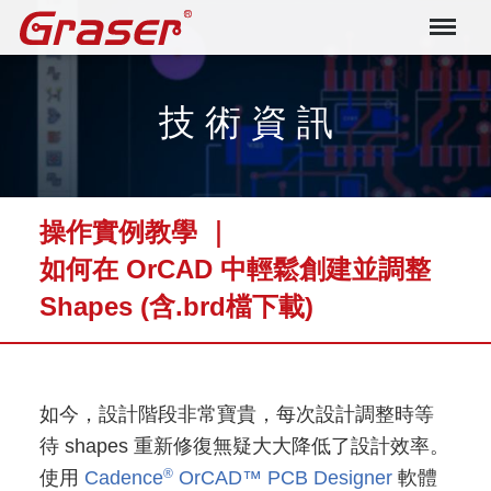
Graser
技 術 資 訊
操作實例教學 ｜
如何在 OrCAD 中輕鬆創建並調整
Shapes (含.brd檔下載)
如今，設計階段非常寶貴，每次設計調整時等
待 shapes 重新修復無疑大大降低了設計效率。
®
使用
Cadence
OrCAD™ PCB Designer
軟體