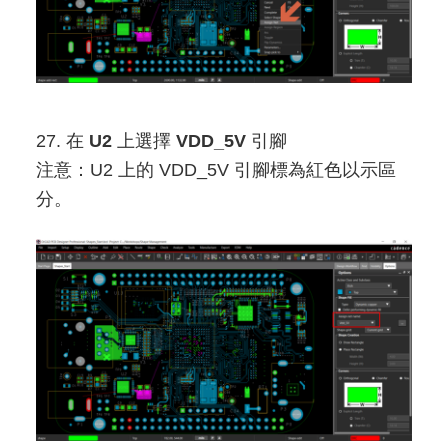
27. 在
U2
上選擇
VDD_5V
引腳
注意：U2 上的 VDD_5V 引腳標為紅色以示區
分。